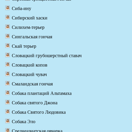
Сиба-ину
Сибирский хаски
Силихем-терьер
Сингальская гончая
Скай терьер
Словацкий грубошерстный ставач
Словацкий копов
Словацкий чувач
Смаландская гончая
Собака плантаций Альтамаха
Собака святого Джона
Собака Святого Людовика
Собака Эло
Среднеазиатская овчарка