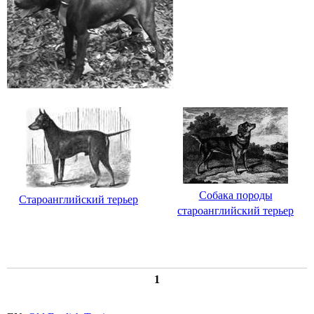
Собака породы
Староанглийский терьер
староанглийский терьер
1