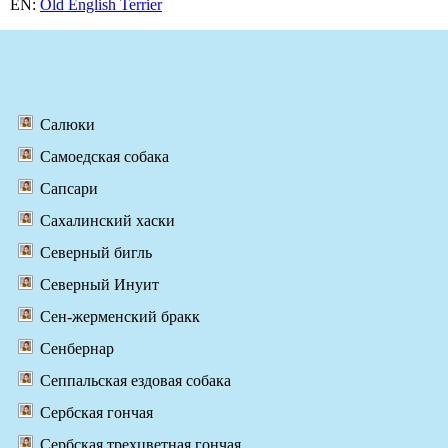
EN:
Old English Terrier
Салюки
Самоедская собака
Сапсари
Сахалинский хаски
Северный бигль
Северный Инуит
Сен-жерменский бракк
Сенбернар
Сеппальская ездовая собака
Сербская гончая
Сербская трехцветная гончая