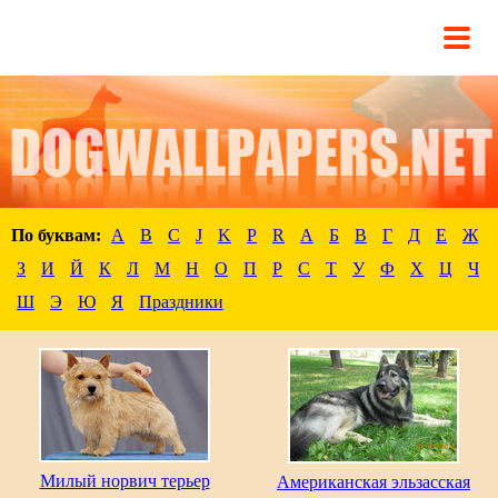
По буквам:
A
B
C
J
K
P
R
А
Б
В
Г
Д
Е
Ж
З
И
Й
К
Л
М
Н
О
П
Р
С
Т
У
Ф
Х
Ц
Ч
Ш
Э
Ю
Я
Праздники
Милый норвич терьер
Американская эльзасская