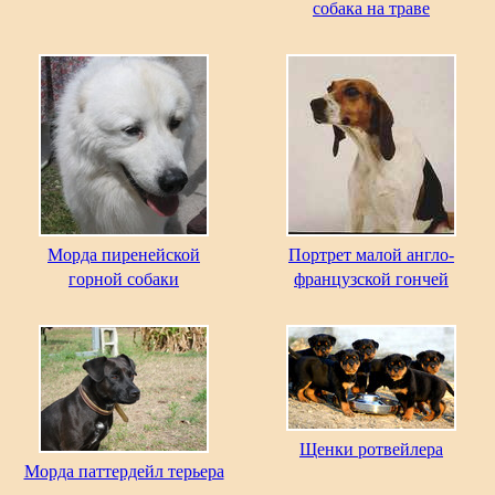
собака на траве
Морда пиренейской
Портрет малой англо-
горной собаки
французской гончей
Щенки ротвейлера
Морда паттердейл терьера