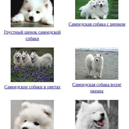
Самоедская собака с щенком
Грустный щенок самоедской
собаки
Самоедская собака возле
Самоедские собаки в цветах
океана