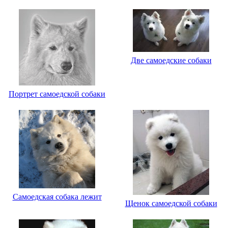
Две самоедские собаки
Портрет самоедской собаки
Самоедская собака лежит
Щенок самоедской собаки