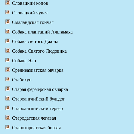
Словацкий копов
Словацкий чувач
Смаландская гончая
Собака плантаций Альтамаха
Собака святого Джона
Собака Святого Людовика
Собака Эло
Среднеазиатская овчарка
Стабихун
Старая фермерская овчарка
Староанглийский бульдог
Староанглийский терьер
Стародатская легавая
Старохорватская борзая