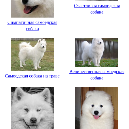
Счастливая самоедская
собака
Симпатичная самоедская
собака
Величественная самоедская
Самоедская собака на траве
собака