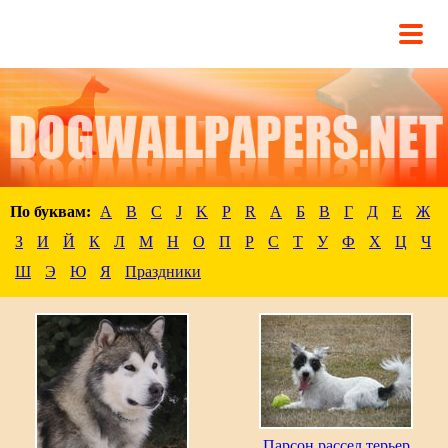
По буквам:
A
B
C
J
K
P
R
А
Б
В
Г
Д
Е
Ж
З
И
Й
К
Л
М
Н
О
П
Р
С
Т
У
Ф
Х
Ц
Ч
Ш
Э
Ю
Я
Праздники
Парсон рассел терьер