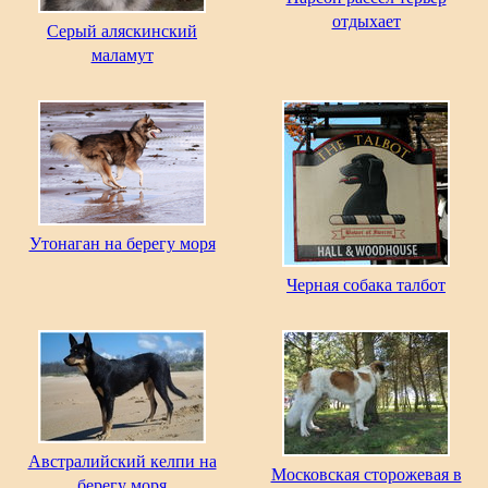
отдыхает
Серый аляскинский
маламут
Утонаган на берегу моря
Черная собака талбот
Австралийский келпи на
Московская сторожевая в
берегу моря