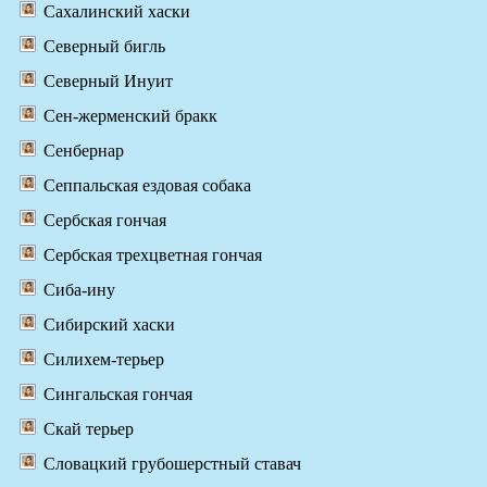
Сахалинский хаски
Северный бигль
Северный Инуит
Сен-жерменский бракк
Сенбернар
Сеппальская ездовая собака
Сербская гончая
Сербская трехцветная гончая
Сиба-ину
Сибирский хаски
Силихем-терьер
Сингальская гончая
Скай терьер
Словацкий грубошерстный ставач