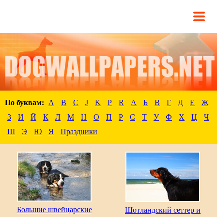
По буквам:
A
B
C
J
K
P
R
А
Б
В
Г
Д
Е
Ж
З
И
Й
К
Л
М
Н
О
П
Р
С
Т
У
Ф
Х
Ц
Ч
Ш
Э
Ю
Я
Праздники
Большие швейцарские
Шотландский сеттер и