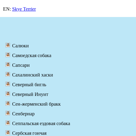
EN:
Skye Terrier
Салюки
Самоедская собака
Сапсари
Сахалинский хаски
Северный бигль
Северный Инуит
Сен-жерменский бракк
Сенбернар
Сеппальская ездовая собака
Сербская гончая