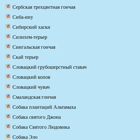
Сербская трехцветная гончая
Сиба-ину
Сибирский хаски
Силихем-терьер
Сингальская гончая
Скай терьер
Словацкий грубошерстный ставач
Словацкий копов
Словацкий чувач
Смаландская гончая
Собака плантаций Альтамаха
Собака святого Джона
Собака Святого Людовика
Собака Эло