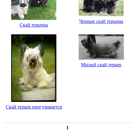
Черные скай терьеры
Скай терьеры
Милый скай терьер
Скай терьер прогуливается
1