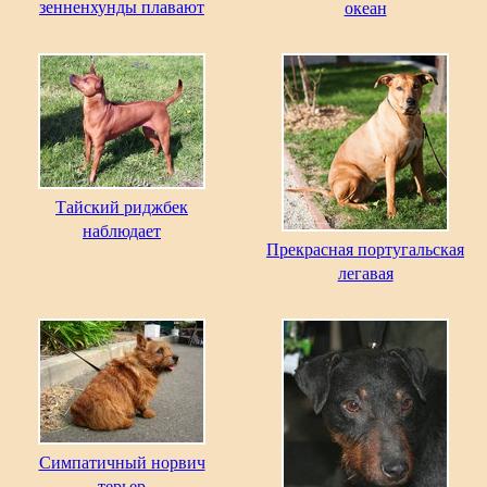
зенненхунды плавают
океан
Тайский риджбек
наблюдает
Прекрасная португальская
легавая
Симпатичный норвич
терьер