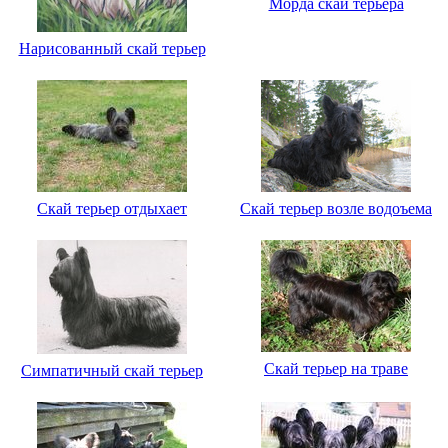
Морда скай терьера
Нарисованный скай терьер
Скай терьер отдыхает
Скай терьер возле водоъема
Скай терьер на траве
Симпатичный скай терьер