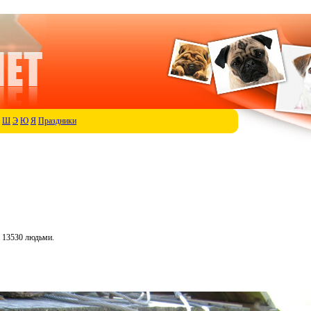
Ш
Э
Ю
Я
Праздники
 13530 людьми.