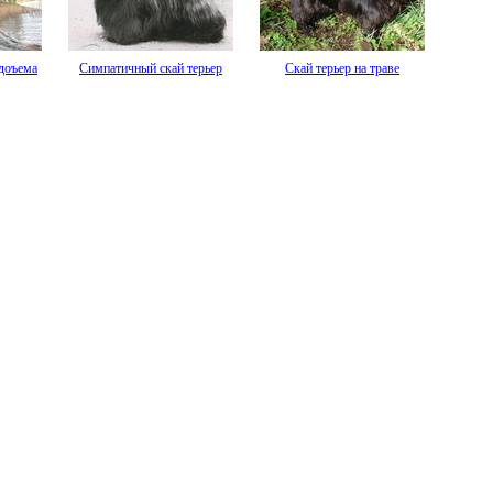
одоъема
Симпатичный скай терьер
Скай терьер на траве