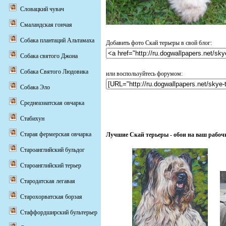
Словацкий чувач
Смаландская гончая
Собака плантаций Альтамаха
Добавить фото Скай терьеры в свой блог:
Собака святого Джона
Собака Святого Людовика
или воспользуйтесь форумом:
Собака Эло
Среднеазиатская овчарка
Стабихун
Старая фермерская овчарка
Лучшие Скай терьеры - обои на ваш рабоч
Староанглийский бульдог
Староанглийский терьер
Стародатская легавая
Старохорватская борзая
Стаффордширский бультерьер