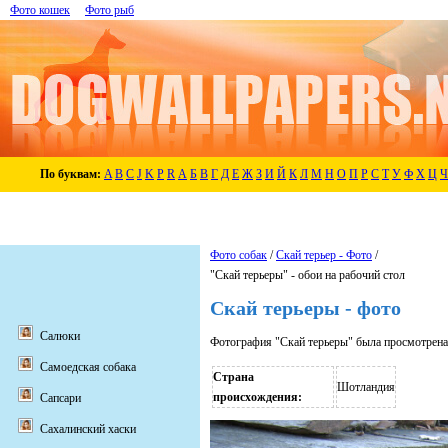
Фото кошек
Фото рыб
По буквам:
A
B
C
J
K
P
R
А
Б
В
Г
Д
Е
Ж
З
И
Й
К
Л
М
Н
О
П
Р
С
Т
У
Ф
Х
Ц
Ч
Фото собак
/
Скай терьер - Фото
/
"Скай терьеры" - обои на рабочий стол
Скай терьеры - фото
Салюки
Фотография "Скай терьеры" была просмотрена
Самоедская собака
Страна
Шотландия
происхождения:
Сапсари
Сахалинский хаски