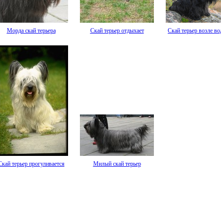
Морда скай терьера
Скай терьер отдыхает
Скай терьер возле в
Скай терьер прогуливается
Милый скай терьер