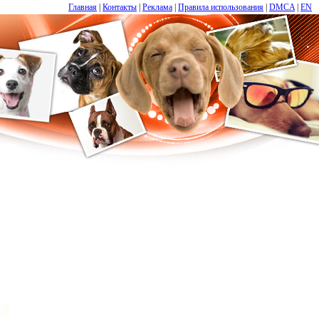
Главная
|
Контакты
|
Реклама
|
Правила использования
|
DMCA
|
EN