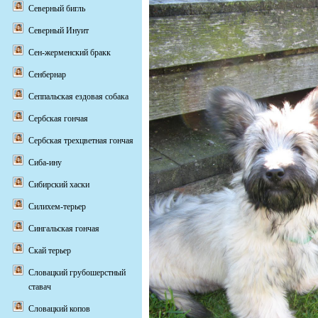
Северный бигль
Северный Инуит
Сен-жерменский бракк
Сенбернар
Сеппальская ездовая собака
Сербская гончая
Сербская трехцветная гончая
Сиба-ину
Сибирский хаски
Силихем-терьер
Сингальская гончая
Скай терьер
Словацкий грубошерстный
ставач
Словацкий копов