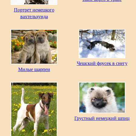
Портрет немецкого
вахтельхунда
Чешский фоусек в снегу
Милые шарпеи
Грустный немецкий шпиц