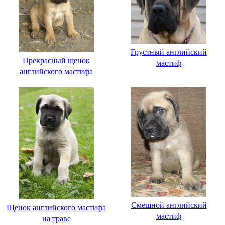
Грустный английский
Прекрасный щенок
мастиф
английского мастифа
Смешной английский
Щенок английского мастифа
мастиф
на траве