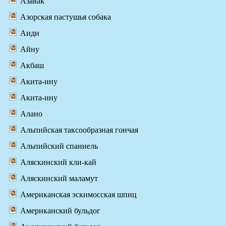
Азавак
Азорская пастушья собака
Аиди
Айну
Акбаш
Акита-ину
Акита-ину
Алано
Альпийская таксообразная гончая
Альпийский спаниель
Аляскинский кли-кай
Аляскинский маламут
Американская эскимосская шпиц
Американский бульдог