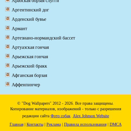
Арабская борзая слугги
Аргентинский дог
Арденский бувье
Армант
Артезиано-нормандский бассет
Артуазская гончая
Арьежская гончая
Арьежский бракк
Афганская борзая
Аффенпинчер
© "Dog Wallpapers" 2012 - 2026. Все права защищены.
Копирование материалов, изображений - только с разрешения
редакции сайта
Фото собак
.
Alex Johnson Website
Главная
|
Контакты
|
Реклама
|
Правила использования
|
DMCA