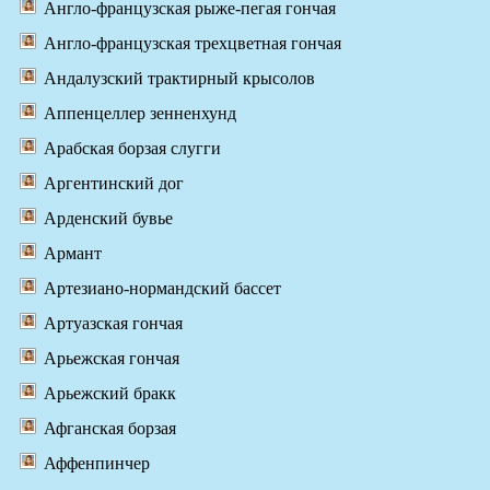
Англо-французская рыже-пегая гончая
Англо-французская трехцветная гончая
Андалузский трактирный крысолов
Аппенцеллер зенненхунд
Арабская борзая слугги
Аргентинский дог
Арденский бувье
Армант
Артезиано-нормандский бассет
Артуазская гончая
Арьежская гончая
Арьежский бракк
Афганская борзая
Аффенпинчер