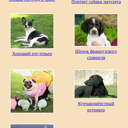
Портрет собаки чихуахуа
Щенок французского
Хороший рэт-терьер
спаниеля
Курчавошёрстный
ретривер