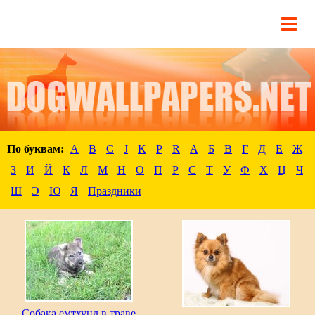
По буквам:
A
B
C
J
K
P
R
А
Б
В
Г
Д
Е
Ж
З
И
Й
К
Л
М
Н
О
П
Р
С
Т
У
Ф
Х
Ц
Ч
Ш
Э
Ю
Я
Праздники
Собака емтхунд в траве