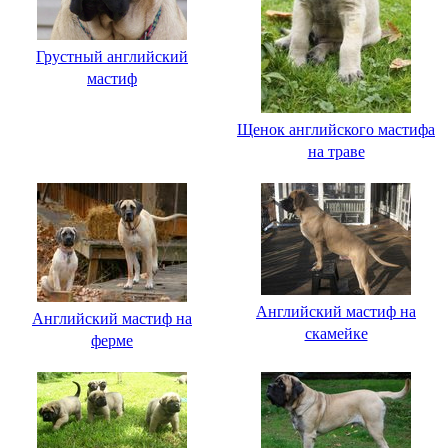
Грустный английский
мастиф
Щенок английского мастифа
на траве
Английский мастиф на
Английский мастиф на
скамейке
ферме