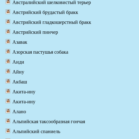
Австралийский шелковистый терьер
Австрийский брудастый бракк
Австрийский гладкошерстный бракк
Австрийский пинчер
Азавак
Азорская пастушья собака
Аиди
Айну
Акбаш
Акита-ину
Акита-ину
Алано
Альпийская таксообразная гончая
Альпийский спаниель